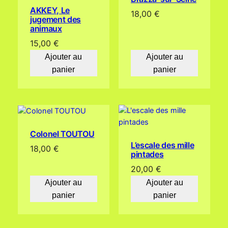
AKKEY, Le
18,00
€
jugement des
animaux
15,00
€
Ajouter au
Ajouter au
panier
panier
Colonel TOUTOU
L’escale des mille
18,00
€
pintades
20,00
€
Ajouter au
Ajouter au
panier
panier