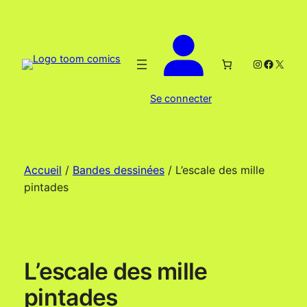
Aller
au
contenu
Instagram
Facebo
X
Se connecter
Accueil
/
Bandes dessinées
/ L’escale des mille
pintades
L’escale des mille
pintades