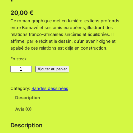
20,00
€
Ce roman graphique met en lumière les liens profonds
entre Bomavé et ses amis européens, illustrant des
relations franco-africaines sincères et équilibrées. Il
affirme, par le récit et le dessin, qu’un avenir digne et
apaisé de ces relations est déjà en construction.
En stock
q
Ajouter au panier
u
a
Category:
Bandes dessinées
n
t
Description
i
Avis (0)
t
é
d
Description
e