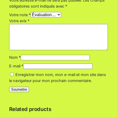
Votre adresse e-mail ne sera pas publiée.
Les champs
t
obligatoires sont indiqués avec
*
a
d
Votre note
*
e
Votre avis
*
s
Nom
*
E-mail
*
Enregistrer mon nom, mon e-mail et mon site dans
le navigateur pour mon prochain commentaire.
Related products