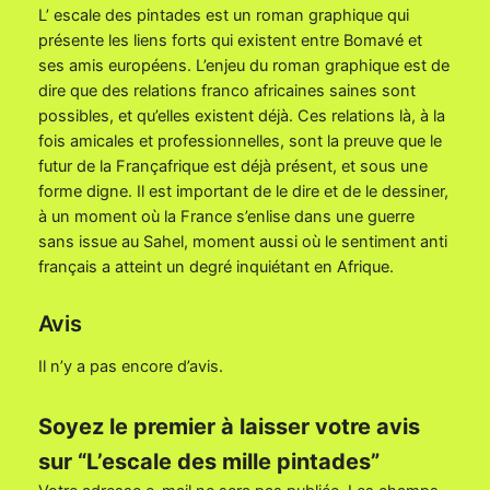
L’ escale des pintades est un roman graphique qui
L
présente les liens forts qui existent entre Bomavé et
'
ses amis européens. L’enjeu du roman graphique est de
e
dire que des relations franco africaines saines sont
s
possibles, et qu’elles existent déjà. Ces relations là, à la
c
fois amicales et professionnelles, sont la preuve que le
a
futur de la Françafrique est déjà présent, et sous une
l
forme digne. Il est important de le dire et de le dessiner,
e
à un moment où la France s’enlise dans une guerre
d
sans issue au Sahel, moment aussi où le sentiment anti
e
français a atteint un degré inquiétant en Afrique.
s
m
i
Avis
l
Il n’y a pas encore d’avis.
l
e
p
Soyez le premier à laisser votre avis
i
sur “L’escale des mille pintades”
n