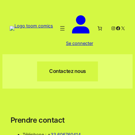
Aller
au
contenu
Instagram
Facebo
X
Se connecter
Contactez nous
Prendre contact
Téléphone : +
33 606760414